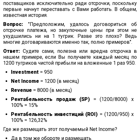
поставщиков исключительно ради отсрочки, поскольку
первые начнут переставать с Вами работать. В общем,
известная история.
Вопрос:
"Предположим, удалось договориться об
отсрочке платежа, но закупочные цены при этом не
ухудшились ни на 1 тугрик. Разве это плохо? Ведь
многие договариваются именно так, полно примеров".
Ответ:
Судите сами, полезна или вредна отсрочка в
нашем примере, если Вы получаете каждый месяц по
1200 тугриков чистой прибыли на вложенные 1 раз 950.
Investment
= 950
Net Income
= 1200 (в месяц)
Revenue
= 8000 (в месяц)
Рентабельность продаж (SP)
= (1200/8000) х
100% = 15%
Рентабельность инвестиций (ROI)
= (1200/950) х
100% = 126,32%
Где же размещать этот получаемый Net Income?
Да в том же обороте и размещать.