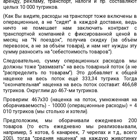
аренду, рекламу, транспорт, налоги и пр. составляют
целых 10 000 тугриков.
(Как Вы видите, расходы на транспорт тоже включены в
операционные, а не "сидят" в каждой доставке, ведь
ничто не помешает нам заключить контракт с
транспортной компанией с фиксированной ценой в
месяц на "N поездок", получив скидку (за объём
перевозок, а не за объём товара), и нам нет нужды эту
сумму разносить на "себестоимость товаров").
Следовательно, сумму операционных расходов мы
должны тоже "размазать" на весь товарный поток (а не
"распределить по товарам"). Это добавляет к общей
наценке на весь поток ещё 333,34 тугрика. Тогда
"окончательная" наценка на весь поток составит: 466,68
тугриков. Округлим до 467-ми тугриков.
Проверим: 467х30 (наценка на поток, умноженная на
оборачиваемость) - 10000 (операционные расходы) = 4
010 тугриков (мы столько и хотели).
Предположим, мы оборачивали ежедневно 200
товаров (то есть ежедневно мы реализовывали,
например, 5 котов, 6 канареек, 7 черепах и т.д., всего
200), тогда "средняя наценка" на каждую животинку