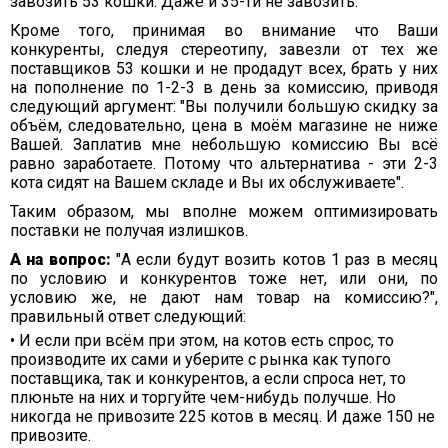
завозить 53 кошки. Даже и 35-ти не завозить.
Кроме того, принимая во внимание что Ваши
конкуренты, следуя стереотипу, завезли от тех же
поставщиков 53 кошки и не продадут всех, брать у них
на пополнение по 1-2-3 в день за комиссию, приводя
следующий аргумент: "Вы получили большую скидку за
объём, следовательно, цена в моём магазине не ниже
Вашей. Заплатив мне небольшую комиссию Вы всё
равно заработаете. Потому что альтернатива - эти 2-3
кота сидят на Вашем складе и Вы их обслуживаете".
Таким образом, мы вполне можем оптимизировать
поставки не получая излишков.
А на вопрос:
"А если будут возить котов 1 раз в месяц
по условию и конкурентов тоже нет, или они, по
условию же, не дают нам товар на комиссию?",
правильный ответ следующий:
• И если при всём при этом, на котов есть спрос, то
производите их сами и уберите с рынка как тупого
поставщика, так и конкурентов, а если спроса нет, то
плюньте на них и торгуйте чем-нибудь получше. Но
никогда не привозите 225 котов в месяц. И даже 150 не
привозите.