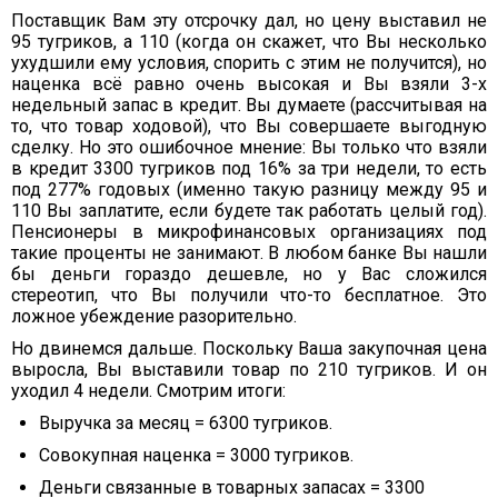
Поставщик Вам эту отсрочку дал, но цену выставил не
95 тугриков, а 110 (когда он скажет, что Вы несколько
ухудшили ему условия, спорить с этим не получится), но
наценка всё равно очень высокая и Вы взяли 3-х
недельный запас в кредит. Вы думаете (рассчитывая на
то, что товар ходовой), что Вы совершаете выгодную
сделку. Но это ошибочное мнение: Вы только что взяли
в кредит 3300 тугриков под 16% за три недели, то есть
под 277% годовых (именно такую разницу между 95 и
110 Вы заплатите, если будете так работать целый год).
Пенсионеры в микрофинансовых организациях под
такие проценты не занимают. В любом банке Вы нашли
бы деньги гораздо дешевле, но у Вас сложился
стереотип, что Вы получили что-то бесплатное. Это
ложное убеждение разорительно.
Но двинемся дальше. Поскольку Ваша закупочная цена
выросла, Вы выставили товар по 210 тугриков. И он
уходил 4 недели. Смотрим итоги:
Выручка за месяц = 6300 тугриков.
Совокупная наценка = 3000 тугриков.
Деньги связанные в товарных запасах = 3300