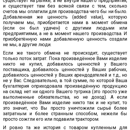
существует на рынке, а не внутри нашего предприятия,
и существует там без всякой связи с тем, сколько
счетов мы оплатили для производства чего бы ни было.
Добавленная же ценность (added value), которую
получаем мы, приобретается нами в момент обмена
(если он был удачен) с другими людьми или
предприятиями, а не в момент нашего производства. И
приобретённую нами добавленную ценность создали
не мы, а другие люди.
Если же такого обмена не происходит, существует
только поток затрат. Пока произведённое Вами изделие
никто не купил, добавилось ценностей у Вашего
поставщика, добавилось ценностей у Ваших рабочих,
добавилось ценностей у Ваших арендодателей и т.д., но
не у Вас. Следовательно, в той сумме, по которой Ваша
бухгалтерия оприходовала произведённую продукцию
на склад нет ни одного Вашего тугрика (это просто уже
выполненные обязательства, но не доход). А если
произведённое Вами изделие никто так и не купит, то
это значит, что Вы просто уничтожили сырьё более
затратным и более странным способом, нежели бы
просто сожгли его или подавили трактором.
И ровно та же история с товаром купленным для