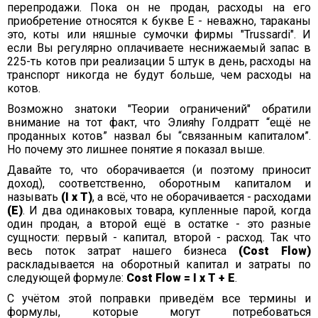
перепродажи. Пока он не продан, расходы на его
приобретение относятся к букве Е - неважно, тараканы
это, коты или няшные сумочки фирмы "Trussardi". И
если Вы регулярно оплачиваете неснижаемый запас в
225-ть котов при реализации 5 штук в день, расходы на
транспорт никогда не будут больше, чем расходы на
котов.
Возможно знатоки "Теории ограничений" обратили
внимание на тот факт, что Элияhу Голдратт “ещё не
проданных котов” назвал бы “связанным капиталом”.
Но почему это лишнее понятие я показал выше.
Давайте то, что оборачивается (и поэтому приносит
доход), соответственно, оборотным капиталом и
называть
(I х T)
, а всё, что не оборачивается - расходами
(Е)
. И два одинаковых товара, купленные парой, когда
один продан, а второй ещё в остатке - это разные
сущности: первый - капитал, второй - расход. Так что
весь поток затрат нашего бизнеса
(Cost Flow)
раскладывается на оборотный капитал и затраты по
следующей формуле:
Cost Flow = I х T + E
.
C учётом этой поправки приведём все термины и
формулы, которые могут потребоваться