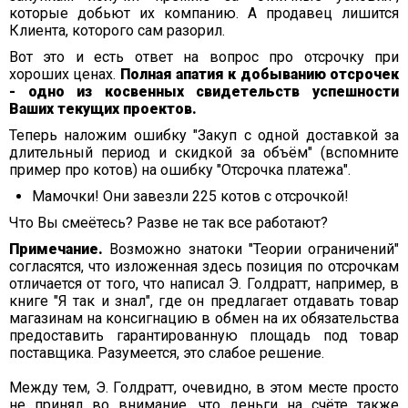
которые добьют их компанию. А продавец лишится
Клиента, которого сам разорил.
Вот это и есть ответ на вопрос про отсрочку при
хороших ценах.
Полная апатия к добыванию отсрочек
- одно из косвенных свидетельств успешности
Ваших текущих проектов.
Теперь наложим ошибку "Закуп с одной доставкой за
длительный период и скидкой за объём" (вспомните
пример про котов) на ошибку "Отсрочка платежа".
Мамочки! Они завезли 225 котов с отсрочкой!
Что Вы смеётесь? Разве не так все работают?
Примечание.
Возможно знатоки "Теории ограничений"
согласятся, что изложенная здесь позиция по отсрочкам
отличается от того, что написал Э. Голдратт, например, в
книге "Я так и знал", где он предлагает отдавать товар
магазинам на консигнацию в обмен на их обязательства
предоставить гарантированную площадь под товар
поставщика. Разумеется, это слабое решение.
Между тем, Э. Голдратт, очевидно, в этом месте просто
не принял во внимание, что деньги на счёте также