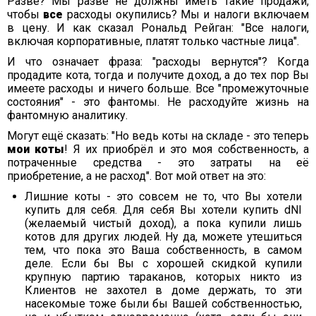
Разве? Мы разве не должны иметь такие продажи,
чтобы
все
расходы окупились? Мы и налоги включаем
в цену. И как сказал Рональд Рейган: "Все налоги,
включая корпоративные, платят только частные лица".
И что означает фраза: "расходы вернутся"? Когда
продадите кота, тогда и получите доход, а до тех пор Вы
имеете расходы и ничего больше. Все "промежуточные
состояния" - это фантомы. Не расходуйте жизнь на
фантомную аналитику.
Могут ещё сказать: "Но ведь коты на складе - это теперь
мои коты
! Я их приобрёл и это моя собственность, а
потраченные средства - это затраты на её
приобретение, а не расход". Вот мой ответ на это:
Лишние коты - это совсем не то, что Вы хотели
купить для себя. Для себя Вы хотели купить dNI
(желаемый чистый доход), а пока купили лишь
котов для других людей. Ну да, можете утешиться
тем, что пока это Ваша собственность, в самом
деле. Если бы Вы c хорошей скидкой купили
крупную партию тараканов, которых никто из
Клиентов не захотел в доме держать, то эти
насекомые тоже были бы Вашей собственностью,