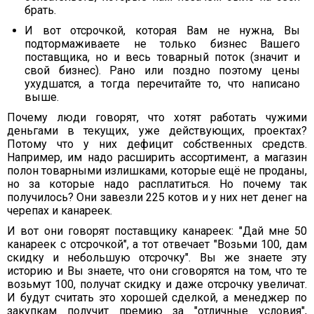
брать.
И вот отсрочкой, которая Вам не нужна, Вы
подтормаживаете не только бизнес Вашего
поставщика, но и весь товарный поток (значит и
свой бизнес). Рано или поздно поэтому цены
ухудшатся, а тогда перечитайте то, что написано
выше.
Почему люди говорят, что хотят работать чужими
деньгами в текущих, уже действующих, проектах?
Потому что у них дефицит собственных средств.
Например, им надо расширить ассортимент, а магазин
полон товарными излишками, которые ещё не проданы,
но за которые надо расплатиться. Но почему так
получилось? Они завезли 225 котов и у них нет денег на
черепах и канареек.
И вот они говорят поставщику канареек: "Дай мне 50
канареек с отсрочкой", а тот отвечает "Возьми 100, дам
скидку и небольшую отсрочку". Вы же знаете эту
историю и Вы знаете, что они сговорятся на том, что те
возьмут 100, получат скидку и даже отсрочку увеличат.
И будут считать это хорошей сделкой, а менеджер по
закупкам получит премию за "отличные условия",