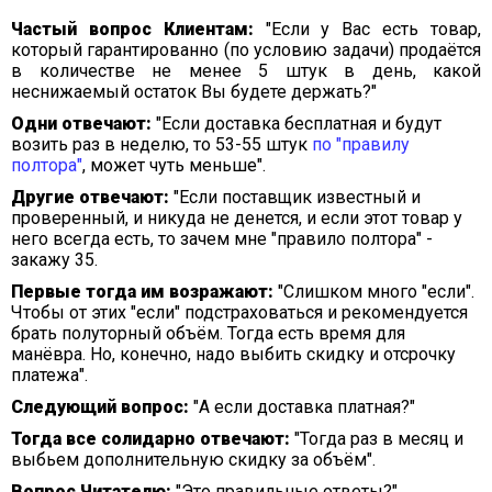
Частый вопрос Клиентам:
"Если у Вас есть товар,
который гарантированно (по условию задачи) продаётся
в количестве не менее 5 штук в день, какой
неснижаемый остаток Вы будете держать?"
Одни отвечают:
"Если доставка бесплатная и будут
возить раз в неделю, то 53-55 штук
по "правилу
полтора"
, может чуть меньше".
Другие отвечают:
"Если поставщик известный и
проверенный, и никуда не денется, и если этот товар у
него всегда есть, то зачем мне "правило полтора" -
закажу 35.
Первые тогда им возражают:
"Слишком много "если".
Чтобы от этих "если" подстраховаться и рекомендуется
брать полуторный объём. Тогда есть время для
манёвра. Но, конечно, надо выбить скидку и отсрочку
платежа".
Следующий вопрос:
"А если доставка платная?"
Тогда все солидарно отвечают:
"Тогда раз в месяц и
выбьем дополнительную скидку за объём".
Вопрос Читателю:
"Это правильные ответы?"