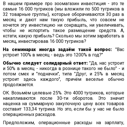
В нашем примере про зоомагазин инвестиция - это те
самые 16 000 тугриков (мы вложили по 500 тугриков в
32 товарные группы), которые оборачиваются 30 раз в
месяц и дают нам такую прибыль, что совсем не
хочется эту инвестицию ни сокращать, ни увеличивать,
чтобы не испортить такое размещение средств. А,
кстати, какую прибыль? Сколько мы хотим заработать в
месяц, инвестировав 16 000 тугриков?
На семинарах иногда задаём такой вопрос:
"Вас
устроит 100% в месяц - ведь это 1200% в год?"
Обычно следует солидарный ответ:
"Да, нас устроит
и 50% в месяц - никогда в рознице такого не было" - и
потом смех и "подначки", типа "Друг, и 25% в месяц
устроит здесь каждого", причём веселье обычно
продолжается.
ОК. Возьмём целевые 25%. Это 4000 тугриков, которые
накапливаются после 30-ти оборотов. Это значит
наценка на суммарную закупочную цену всех товаров
составит 133,34 тугрика. Но это, если бы у нас не было
операционных расходов.
Предположим, операционные расходы на зарплату,