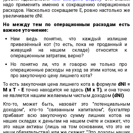
надо применить именно к сокращению операционных
расходов. Насколько сокращаете E, ровно настолько же
увеличиваете dNI.
Но между тем по операционным расходам есть
важное уточнение:
Нам ведь понятно, что каждый излишне
привезённый кот (то есть, пока не проданный и
живущий на нашем складе) относится к
операционным затратам, верно?
Но понятно ли, что я говорю не только про
операционные расходы на уход за этим котом, но и
про закупочную цену лишнего кота?
То есть закупочная цена лишнего кота в формуле
dNI =
M х T - E
точно находится не здесь
(M х T)
, и она точно
не является нашим желаемым чистым доходом
(dNI)
.
Кто-то, может быть, назовёт это "потенциальным
доходом", кто-то "связанным капиталом"; бухгалтер
прибавит всю закупочную сумму лишних котов на
наших складах к деньгам на нашем счёте и скажет, что
это наши активы (лишь на том основании, что это не
наши обязательства) или же скажет: "Это доходы наших