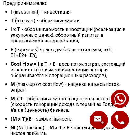
Предпринимателю:
I
(investment) - инвестиция,
T
(turnover) - оборачиваемость,
I х T
- оборачиваемость инвестиции (реализация в
закупочных ценах), оборотный капитал в
предлагаемой интерпретации,
E
(expences) - расходы (если по статьям, то E =
E1+E2+…En),
Cost flow = I х T + E
- весь поток затрат, состоящий
из капитала (той части инвестиции, которая
оборачивается и операционных расходов),
M
(mark-up on cost flow) - наценка на весь поток
затрат,
M х T
- оборачиваемость наценки на поток затрат
(скорость генерации дохода в терминах Голдратта),
Value
(ценность) бизнеса,
(M х T)/E
- эффективность,
NI
(Net Income) =
M х T - E
- чистый доход или
чистая прибыль,