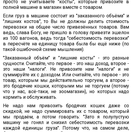
просто не учитываете "косты", которые привозите в
полной машине в магазин вместе с товаром.
Если груз в машине состоит из "заказанного объёма" и
"лишних костов", то Вы не должны делить стоимость
перевозки на общее число привезённых товаров. Вам
ведь, слава Богу, не пришло в голову привезти эшелон
из 100 вагонов, ведь тогда "себестоимость перевозки"
в пересчёте на единицу товара была бы ещё ниже (по
такой ошибочной схеме мышления).
"Заказанный объём" и "лишние косты" - это разные
сущности. Считайте, что первое - это наш доход, второе -
это наши "налоги". Не привозите нам "налоги" и не
суммируйте их с доходом. Или считайте, что первое - это
товар, которым мы действительно торгуем, а второе -
это бродячие кошки, которыми мы не торгуем (потому
что у нас, всё-таки, не зоомагазин), но которых надо
кормить и обслуживать.
Не надо нам привозить бродячих кошек даже со
скидкой, не надо суммировать их с товаром, который
мы продаём, а потом говорить: "Зато я полупустую
машину не гонял и снизил себестоимость перевозки
каждой единицы груза". Потому что, на самом деле,