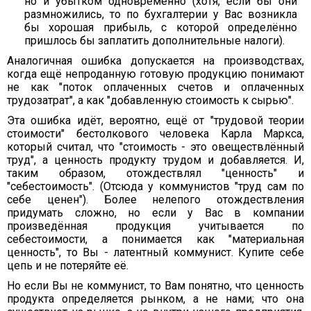
но и убытком одновременно (хотя, если бы они
размножились, то по бухгалтерии у Вас возникла
бы хорошая прибыль, с которой определённо
пришлось бы заплатить дополнительные налоги).
Аналогичная ошибка допускается на производствах,
когда ещё непроданную готовую продукцию понимают
не как "поток оплаченных счетов и оплаченных
трудозатрат", а как "добавленную стоимость к сырью".
Эта ошибка идёт, вероятно, ещё от "трудовой теории
стоимости" бестолкового человека Карла Маркса,
который считал, что "стоимость - это овеществлённый
труд", а ценность продукту трудом и добавляется. И,
таким образом, отождествлял "ценность" и
"себестоимость". (Отсюда у коммунистов "труд сам по
себе ценен"). Более нелепого отождествления
придумать сложно, но если у Вас в компании
произведённая продукция учитывается по
себестоимости, а понимается как "материальная
ценность", то Вы - латентный коммунист. Купите себе
цепь и не потеряйте её.
Но если Вы не коммунист, то Вам понятно, что ценность
продукта определяется рынком, а не нами; что она