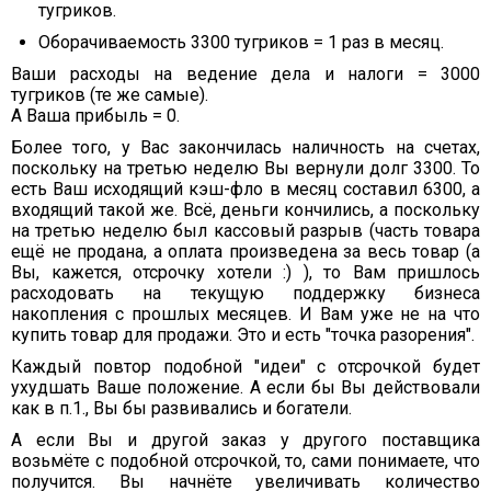
тугриков.
Оборачиваемость 3300 тугриков = 1 раз в месяц.
Ваши расходы на ведение дела и налоги = 3000
тугриков (те же самые).
А Ваша прибыль = 0.
Более того, у Вас закончилась наличность на счетах,
поскольку на третью неделю Вы вернули долг 3300. То
есть Ваш исходящий кэш-фло в месяц составил 6300, а
входящий такой же. Всё, деньги кончились, а поскольку
на третью неделю был кассовый разрыв (часть товара
ещё не продана, а оплата произведена за весь товар (а
Вы, кажется, отсрочку хотели :) ), то Вам пришлось
расходовать на текущую поддержку бизнеса
накопления с прошлых месяцев. И Вам уже не на что
купить товар для продажи. Это и есть "точка разорения".
Каждый повтор подобной "идеи" с отсрочкой будет
ухудшать Ваше положение. А если бы Вы действовали
как в п.1., Вы бы развивались и богатели.
А если Вы и другой заказ у другого поставщика
возьмёте с подобной отсрочкой, то, сами понимаете, что
получится. Вы начнёте увеличивать количество