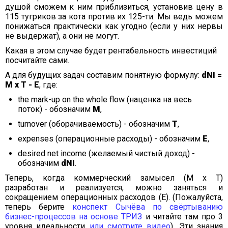
душой сможем к ним приблизиться, установив цену в
115 тугриков за кота против их 125-ти. Мы ведь можем
понижаться практически как угодно (если у них нервы
не выдержат), а они не могут.
Какая в этом случае будет рентабельность инвестиций
посчитайте сами.
А для будущих задач составим понятную формулу:
dNI =
M х T - E
, где:
the mark-up on the whole flow (наценка на весь
поток) - обозначим
M
,
turnover (оборачиваемость) - обозначим
T
,
expenses (операционные расходы) - обозначим
E
,
desired net income (желаемый чистый доход) -
обозначим
dNI
.
Теперь, когда коммерческий замысел (M х T)
разработан и реализуется, можно заняться и
сокращением операционных расходов (E). (Пожалуйста,
теперь берите
конспект Сычёва по свёртыванию
бизнес-процессов на основе ТРИЗ
и читайте там про 3
уровня идеальности
или смотрите видео
). Эти знания