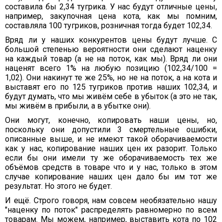
составила бы 2,34 тугрика. У нас будут отличные цены,
например, закупочная цена кота, как мы помним,
составляла 100 тугриков, розничная тогда будет 102,34.
Вряд ли у наших конкурентов цены будут лучше. С
большой степенью вероятности они сделают наценку
на каждый товар (а не на поток, как мы). Вряд ли они
наценят всего 1% на любую позицию (102,34/100 =
1,02). Они накинут те же 25%, но не на поток, а на кота и
выставят его по 125 тугриков против наших 102,34, и
будут думать, что мы живём себе в убыток (а это не так,
мы живём в прибыли, а в убытке они).
Они могут, конечно, копировать наши цены, но,
поскольку они допустили 3 смертельные ошибки,
описанные выше, и не имеют такой оборачиваемости
как у нас, копирование наших цен их разорит. Только
если бы они имели ту же оборачиваемость тех же
объёмов средств в товаре что и у нас, только в этом
случае копирование наших цен дало бы им тот же
результат. Но этого не будет.
И ещё. Строго говоря, нам совсем необязательно нашу
"наценку по поток" распределять равномерно по всем
товарам. Мы можем, например, выставить кота по 102