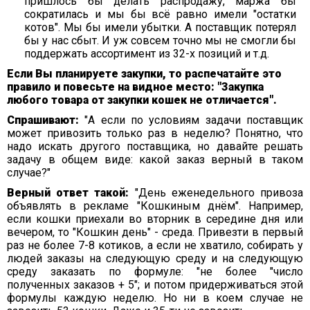
пришлось бы делать распродажу, маржа бы
сократилась и мы бы всё равно имели "остатки
котов". Мы бы имели убытки. А поставщик потерял
бы у нас сбыт. И уж совсем точно мы не смогли бы
поддержать ассортимент из 32-х позиций и т.д.
Если Вы планируете закупки, то распечатайте это
правило и повесьте на видное место: "Закупка
любого товара от закупки кошек не отличается".
Спрашивают:
"А если по условиям задачи поставщик
может привозить только раз в неделю? Понятно, что
надо искать другого поставщика, но давайте решать
задачу в общем виде: какой заказ верный в таком
случае?"
Верный ответ такой:
"День еженедельного привоза
объявлять в рекламе "Кошкиным днём". Например,
если кошки приехали во вторник в середине дня или
вечером, то "Кошкин день" - среда. Привезти в первый
раз не более 7-8 котиков, а если не хватило, собирать у
людей заказы на следующую среду и на следующую
среду заказать по формуле: "не более "число
полученных заказов + 5"; и потом придерживаться этой
формулы каждую неделю. Но ни в коем случае не