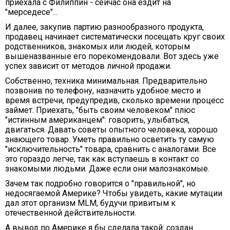
приехала с Филиппин - сейчас она ездит на
"мерседесе"...
И далее, закупив партию разнообразного продукта,
продавец начинает систематически посещать круг своих
родственников, знакомых или людей, которым
вышеназванные его порекомендовали. Вот здесь уже
успех зависит от методов личной продажи.
Собственно, техника минимальная. Предварительно
позвонив по телефону, назначить удобное место и
время встречи, предупредив, сколько времени процесс
займет. Приехать, "быть своим человеком" плюс
"истинным американцем": говорить, улыбаться,
двигаться. Давать советы опытного человека, хорошо
знающего товар. Уметь правильно осветить ту самую
"исключительность" товара, сравнить с аналогами. Все
это гораздо легче, так как вступаешь в контакт со
знакомыми людьми. Даже если они малознакомые.
Зачем так подробно говорится о "правильной", но
недосягаемой Америке? Чтобы увидеть, какие мутации
дал этот организм МLМ, будучи привитым к
отечественной действительности.
А вывод по Америке я бы сделала такой: создан