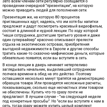
Зато всем членам сети регулярно сообщается о
проведении очередной "презентации", на которую
можно приводить людей для пополнения сети.
Презентация же, на которую 80 процентов
приглашенных идут, надеясь, что им хотя бы напитки
предложат и дадут посмотреть красивый видеофильм,
состоит в длинной и нудной лекции. По ходу которой
"наши сотрудники, достигшие третьего уровня и даже
один супервайзер" красочно описывают прелести
отдыха на экзотических островах, приобретения
выгодной недвижимости в Европе и другие способы
тратить какие-то сказочно-мифические деньги, которые
обязательно появятся, если вы вступите в сеть.
В конце лекции в дверь начинает нетерпеливо
заглядывать начальник, выделивший сотрудникам
полчаса времени в обед на это действо. Поэтому
оставшиеся несколько минут тратятся на демонстрацию
образцов товара. Или проводятся несложные расчеты,
показывающие, сколько еще несчастных этим товаром
не обеспечены. Купить что-то сразу почти не
предлагают. В лучшем случае - "на следующей неделе
под конкретные просьбы". Но "если вы вступите к нам в
сеть, тогда сразу можете купить целый комплект