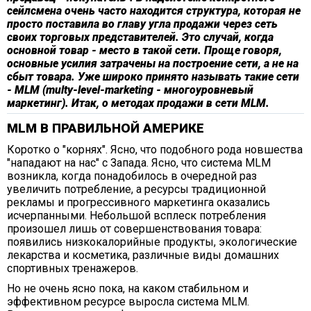
сейлсмена очень часто находится структура, которая не
просто поставила во главу угла продажи через сеть
своих торговых представителей. Это случай, когда
основной товар - место в такой сети. Проще говоря,
основные усилия затрачены на построение сети, а не на
сбыт товара. Уже широко принято называть такие сети
- MLM (multy-level-marketing - многоуровневый
маркетинг). Итак, о методах продажи в сети MLM.
МLМ В ПРАВИЛЬНОЙ АМЕРИКЕ
Коротко о "корнях". Ясно, что подобного рода новшества
"нападают на нас" с Запада. Ясно, что система МLМ
возникла, когда понадобилось в очередной раз
увеличить потребление, а ресурсы традиционной
рекламы и прогрессивного маркетинга оказались
исчерпанными. Небольшой всплеск потребления
произошел лишь от совершенствования товара:
появились низкокалорийные продукты, экологические
лекарства и косметика, различные виды домашних
спортивных тренажеров.
Но не очень ясно пока, на каком стабильном и
эффективном ресурсе выросла система МLМ.