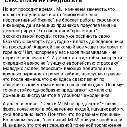
"СЕКС И МLМ НЕ ПРЕДЛАГАТЬ"
Но вот проходит время... Мы начинаем замечать, что
коллега, вступившая в этот "исключительно
перспективный бизнес", не бросает работы скромного
инженера, да и внешних признаков преуспевания не
демонстрирует. Что очередной "презентант"
эксклюзивной посуды готов уже раскинуть свою
бархатную скатерть где угодно - вплоть до подоконника
на проходной. А другой знакомый все чаще повторяет с
горечью: "Нет, испорчен у нас народ пирамидами - не
верит в свое счастье". И делает долги, чтобы наскрести
очередной взнос на "лучшую европейскую страховку".
Молодых людей, перехватывающих водителей на
крупных парковках прямо в кабине, выслушают разве
что после намека, что они здесь сдают зачет по
общению с клиентами и лично шеф наблюдает. Почему-
то они стойко однообразно предлагают комплекты
домашних инструментов в удобном чемоданчике.
А далее и вовсе... "Секс и МLМ не предлагать" - такая
фраза появляется в объявлениях людей, ищущих работу,
уже довольно часто. Понятно, что по разным причинам.
Во всяком случае, "настоящий MLM" они уже пробовали.
И, видимо, это станет серьезной причиной торможения