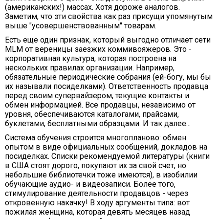
(американских!) массах. Хотя дороже аналогов.
Заметим, что эти свойства как раз присущи упомянутым
выше "усовершенствованным" товарам.
Есть еще один признак, который выгодно отличает сети
МLМ от вереницы заезжих коммивояжеров. Это -
корпоративная культура, которая построена на
нескольких правилах организации. Например,
обязательные периодические собрания (ей-богу, мы бы
их называли посиделками). Ответственность продавца
перед своим супервайзером, текущие контакты и
обмен информацией. Все продавцы, независимо от
уровня, обеспечиваются каталогами, прайсами,
буклетами, бесплатными образцами. И так далее...
Система обучения строится многопланово: обмен
опытом в виде официальных сообщений, докладов на
посиделках. Списки рекомендуемой литературы (книги
в США стоят дорого, покупают их за свой счет, но
небольшие библиотечки тоже имеются), в изобилии
обучающие аудио- и видеозаписи. Более того,
стимулирование деятельности продавцов - через
откровенную накачку! В ходу аргументы типа: вот
пожилая женщина, которая девять месяцев назад